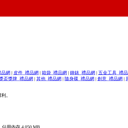
禮品網
|
皮件_禮品網
|
箱袋_禮品網
|
鐘錶_禮品網
|
五金工具_禮
獎盃獎牌_禮品網
|
其他_禮品網
|
隨身碟_禮品網
|
創意_禮品網
|
權利。
，佔用內存 4.050 MB