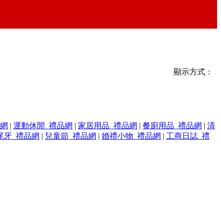
顯示方式：
品網
|
運動休閒_禮品網
|
家居用品_禮品網
|
餐廚用品_禮品網
|
清
尾牙_禮品網
|
兒童節_禮品網
|
婚禮小物_禮品網
|
工商日誌_禮