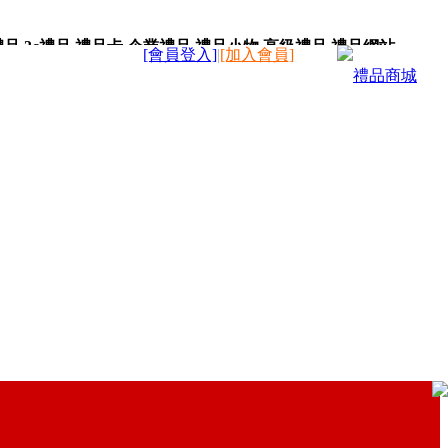
,3c禮品,禮品卡,企業禮品,禮品小物,高級禮品,禮品網站。
[會員登入]
|
[加入會員]
禮品商城