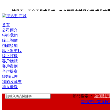
禮品王 五金工具禮品網 為全國最大禮品公司,禮品推薦,禮品
禮品卡,企業禮品,禮品小物,高級禮品,禮品網站。
首頁
公司簡介
聯絡我們
線上詢價
詢價須知
馬上幫您找
線上打樣
客戶總覽
客戶案例
合作提案
經銷代理
我的收藏夾
加入最愛
熱門搜索 ：
如何利用
詢價車中有 0 PC